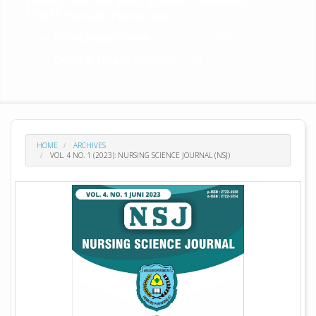
Publication and Management Division of
STIKES Pemkab Purworejo
:
WhatsApp/Phone:
[+62] 812-2944-2724
Official Email:
nsj@spp.ac.id
HOME
ARCHIVES
VOL. 4 NO. 1 (2023): NURSING SCIENCE JOURNAL (NSJ)